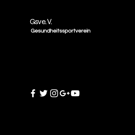
Gsv e. V.
Gesundheitssportverein
Hauptstraße 1
01445 Radebeul
Tel: 0351 - 323 502 87
info@gsv-online.de