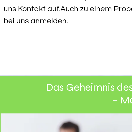
uns Kontakt auf.Auch zu einem Probe
bei uns anmelden.
GSV e. V.
Das Geheimnis des 
– M